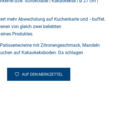
ienkerne bzw. Schokolade | Kakaokekse | Ø 27 cm |
iert mehr Abwechslung auf Kuchenkarte und –buffet.
ienen von gleich zwei beliebten
eines Produktes.
r Patisseriecreme mit Zitronengeschmack, Mandeln
kuchen auf Kakaokeksboden. Da schlagen
AUF DEN MERKZETTEL