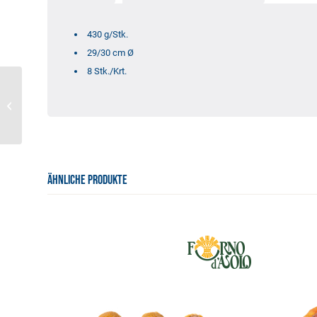
430 g/Stk.
29/30 cm Ø
8 Stk./Krt.
Pizza Salamino
ÄHNLICHE PRODUKTE