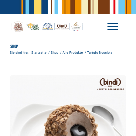
Shop
Sie sind hier:
Startseite
/
Shop
/
Alle Produkte
/
Tartufo Nocciola