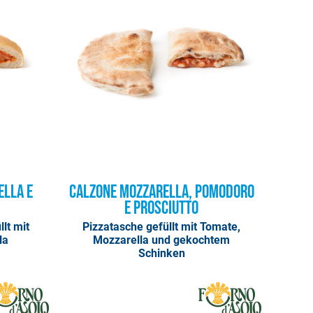
ella e
Calzone Mozzarella, Pomodoro
e Prosciutto
llt mit
Pizzatasche gefüllt mit Tomate,
la
Mozzarella und gekochtem
Schinken