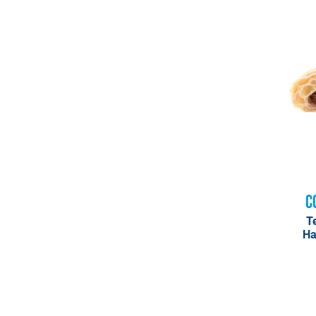
C
T
Ha