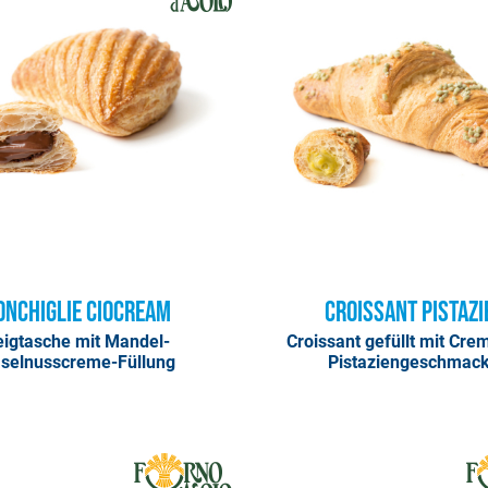
onchiglie Ciocream
Croissant Pistazi
eigtasche mit Mandel-
Croissant gefüllt mit Cre
selnusscreme-Füllung
Pistaziengeschmac